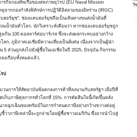
กภารกิจกองทัพเรือของสหภาพยุโรป (EU Naval Mission
วี
ทยุจากกองกำลังพิทักษ์การปฏิวัติอิสลามของอิหร่าน (IRGC)
บฮอร์มุซ”. ช่องแคบฮอร์มุซถือเป็นเส้นทางขนส่งน้ำมันที่
ณน้ำมันทั่วโลก. นักวิเคราะห์เตือนว่า หากช่องแคบฮอร์มุซถูก
สูงเกิน 100 ดอลลาร์ต่อบาร์เรล ซึ่งจะส่งผลกระทบอย่างกว้าง
ก. ภูมิภาคเอเชียมีความเสี่ยงเป็นพิเศษ เนื่องจากเป็นผู้นำ
5 ส่วนถูกส่งไปยังผู้ซื้อในเอเชียในปี 2025. ปัจจุบัน กิจกรรม
ลงเกือบทั้งหมดแล้ว.
โรป
วนการให้สัตยาบันข้อตกลงการค้าที่ลงนามกับสหรัฐฯ เมื่อปีที่
ก็บภาษีศุลกากรทั่วโลกที่ 15%. การตัดสินใจนี้เกิดขึ้นหลัง
นาจฉุกเฉินของทรัมป์ในการกำหนดภาษีอย่างกว้างขวางต่อคู่
ว่าภาษีเหล่านี้จะถูกจ่ายโดยผู้ซื้อชาวอเมริกัน ซึ่งอาจนำไปสู่