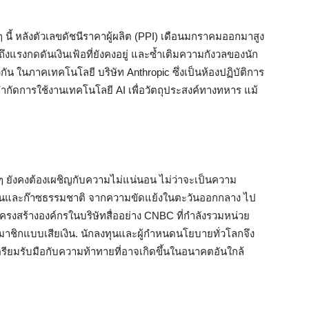
ๆ นี้ หลังตัวเลขดัชนีราคาผู้ผลิต (PPI) เดือนมกราคมออกมาสูง
ึงแรงกดดันเงินเฟ้อที่ยังคงอยู่ และซ้ำเติมความกังวลของนัก
น ในภาคเทคโนโลยี บริษัท Anthropic ซึ่งเป็นห้องปฏิบัติการ
จำกัดการใช้งานเทคโนโลยี AI เพื่อวัตถุประสงค์ทางทหาร แม้
ๆ ยังคงต้องเผชิญกับความไม่แน่นอน ไม่ว่าจะเป็นความ
ันและก๊าซธรรมชาติ จากความขัดแย้งในตะวันออกกลาง ไป
สร้างองค์กรในบริษัทสื่ออย่าง CNBC ที่กำลังรวมหน่วย
มาชิกแบบเสียเงิน. นักลงทุนและผู้กำหนดนโยบายทั่วโลกจึง
ตรียมรับมือกับความท้าทายที่อาจเกิดขึ้นในอนาคตอันใกล้