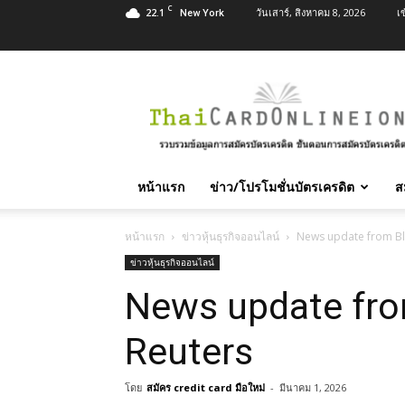
C
22.1
วันเสาร์, สิงหาคม 8, 2026
เ
New York
สมัคร
บัตร
เครดิต
บัตร
กด
เงินสด
หน้าแรก
ข่าว/โปรโมชั่นบัตรเครดิต
ส
และ
สิน
เชื่อ
หน้าแรก
ข่าวหุ้นธุรกิจออนไลน์
News update from B
บุคคล
ข่าวหุ้นธุรกิจออนไลน์
ทุก
News update fr
ธนาคาร
อนุมัติ
เร็ว
Reuters
บริการ
ฟรี
โดย
สมัคร credit card มือใหม่
-
มีนาคม 1, 2026