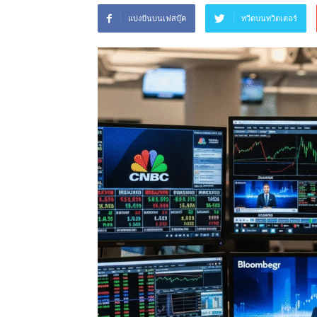
แบ่งปันบนเฟสบุ๊ค
ทวีตบนทวิตเตอร์