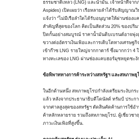
ธรรมชาติเหลว (LNG) และน้ำมัน. เจ้าหน้าที่จา
Aspides) เปิดเผยว่า เรือหลายลำได้รับสัญญาณวิ
แจ้งว่า “ไม่มีเรือลำใดได้รับอนุญาตให้ผ่านช่องแค
สำคัญที่สุดของโลก คิดเป็นสัดส่วน 20% ของปริมา
ปิดกั้นอย่างสมบูรณ์ ราคาน้ำมันดิบเบรนต์อาจพุ่ง
ขวางต่ออัตราเงินเฟ้อและการเติบโตทางเศรษฐกิจโล
เข้าก๊าซ LNG รายใหญ่จากกาตาร์ ซึ่งมากกว่า 4 ใน 
ทางทะเลของ LNG ผ่านช่องแคบฮอร์มุซหยุดชะงัก
ข้อพิพาททางการค้าระหว่างสหรัฐฯ และสหภาพยุ
ในอีกด้านหนึ่ง สหภาพยุโรปกำลังเตรียมระงับกระบ
แล้ว หลังจากประธานาธิบดีโดนัลด์ ทรัมป์ ประกาศเ
จากศาลสูงสุดของสหรัฐฯ ตัดสินคัดค้านการใช้อำ
ค้าหลักหลายราย รวมถึงสหภาพยุโรป. ผู้เชี่ยวชาญชี้
ภาวะเงินเฟ้อที่สูงขึ้น.