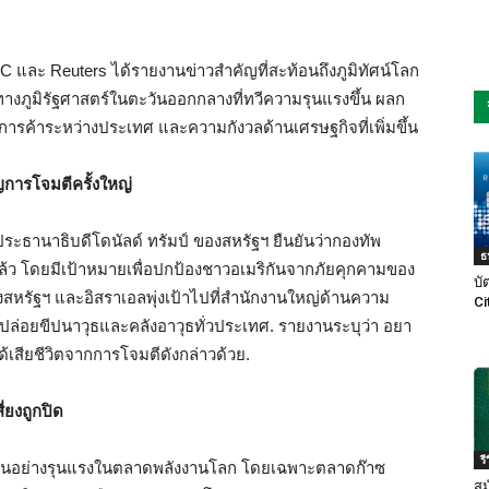
 และ Reuters ได้รายงานข่าวสำคัญที่สะท้อนถึงภูมิทัศน์โลก
ทางภูมิรัฐศาสตร์ในตะวันออกกลางที่ทวีความรุนแรงขึ้น ผลก
รค้าระหว่างประเทศ และความกังวลด้านเศรษฐกิจที่เพิ่มขึ้น
การโจมตีครั้งใหญ่
ประธานาธิบดีโดนัลด์ ทรัมป์ ของสหรัฐฯ ยืนยันว่ากองทัพ
ธ
นแล้ว โดยมีเป้าหมายเพื่อปกป้องชาวอเมริกันจากภัยคุกคามของ
บั
หรัฐฯ และอิสราเอลพุ่งเป้าไปที่สำนักงานใหญ่ด้านความ
Ci
ฐานปล่อยขีปนาวุธและคลังอาวุธทั่วประเทศ. รายงานระบุว่า อยา
ด้เสียชีวิตจากการโจมตีดังกล่าวด้วย.
่ยงถูกปิด
ร
ป่วนอย่างรุนแรงในตลาดพลังงานโลก โดยเฉพาะตลาดก๊าซ
สม