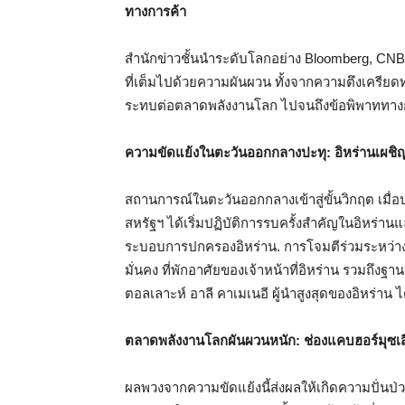
ทางการค้า
สำนักข่าวชั้นนำระดับโลกอย่าง Bloomberg, CNBC
ที่เต็มไปด้วยความผันผวน ทั้งจากความตึงเครียด
ระทบต่อตลาดพลังงานโลก ไปจนถึงข้อพิพาททางกา
ความขัดแย้งในตะวันออกกลางปะทุ: อิหร่านเผชิญ
สถานการณ์ในตะวันออกกลางเข้าสู่ขั้นวิกฤต เมื่อ
สหรัฐฯ ได้เริ่มปฏิบัติการรบครั้งสำคัญในอิหร่า
ระบอบการปกครองอิหร่าน. การโจมตีร่วมระหว่างส
มั่นคง ที่พักอาศัยของเจ้าหน้าที่อิหร่าน รวมถึง
ตอลเลาะห์ อาลี คาเมเนอี ผู้นำสูงสุดของอิหร่าน ไ
ตลาดพลังงานโลกผันผวนหนัก: ช่องแคบฮอร์มุซเสี
ผลพวงจากความขัดแย้งนี้ส่งผลให้เกิดความปั่น