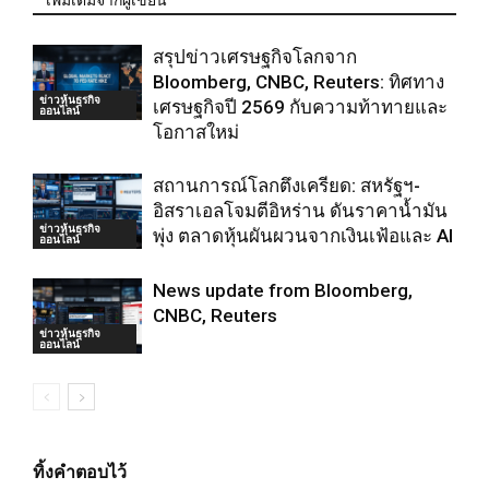
เพิ่มเติมจากผู้เขียน
สรุปข่าวเศรษฐกิจโลกจาก
Bloomberg, CNBC, Reuters: ทิศทาง
ข่าวหุ้นธุรกิจ
เศรษฐกิจปี 2569 กับความท้าทายและ
ออนไลน์
โอกาสใหม่
สถานการณ์โลกตึงเครียด: สหรัฐฯ-
อิสราเอลโจมตีอิหร่าน ดันราคาน้ำมัน
ข่าวหุ้นธุรกิจ
พุ่ง ตลาดหุ้นผันผวนจากเงินเฟ้อและ AI
ออนไลน์
News update from Bloomberg,
CNBC, Reuters
ข่าวหุ้นธุรกิจ
ออนไลน์
ทิ้งคำตอบไว้