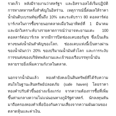
รวดเร็ว หลังมีรายงานว่าสหรัฐฯ และอิสราเอลได้เริ่มปฏิบัติ
การทางทหารครั้งสำคัญในอิหร่าน. เหตุการณ์นี้ส่งผลให้ราคา
น้ำมันดิบเบรนท์พุ่งขึ้นถึง 10% แตะระดับราว 80 ดอลลาร์ต่อ
บาร์เรลในการซื้อขายนอกตลาดเมื่อวันอาทิตย์ที่ 1 มีนาคม
และนักวิเคราะห์บางรายคาดการณ์ว่าอาจทะยานแตะ 100
ดอลลาร์ต่อบาร์เรล หากมีการปิดช่องแคบฮอร์มุซ ซึ่งเป็นเส้น
ทางขนส่งน้ำมันสำคัญของโลก. ช่องแคบแห่งนี้เป็นทางผ่าน
ของน้ำมันกว่า 20% ของปริมาณน้ำมันทั่วโลก และการระงับ
การขนส่งของบริษัทพลังงานและเจ้าของเรือบรรทุกน้ำมัน
หลายรายยิ่งเพิ่มความกังวลในตลาด.
นอกจากน้ำมันแล้ว ทองคำยังคงเป็นสินทรัพย์ที่ได้รับความ
สนใจในฐานะสินทรัพย์ปลอดภัย (safe haven) โดยราคา
ทองคำปรับตัวขึ้นอย่างแข็งแกร่ง จากความต้องการซื้อที่เพิ่ม
ขึ้นท่ามกลางความไม่แน่นอนทางภูมิรัฐศาสตร์. นักลงทุนหัน
มาถือครองทองคำเพื่อป้องกันความเสี่ยงจากความผันผวนของ
ตลาดหุ้นและค่าเงิน.