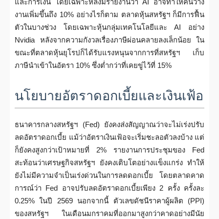
และการเงิน โดยเฉพาะหลังมีรายงานว่า AI อาจทำให้คนว่าง
งานเพิ่มขึ้นถึง 10% อย่างไรก็ตาม ตลาดหุ้นสหรัฐฯ ก็มีการฟื้น
ตัวในบางช่วง โดยเฉพาะหุ้นกลุ่มเทคโนโลยีและ AI อย่าง
Nvidia หลังจากความกังวลเรื่องภาษีผ่อนคลายลงเล็กน้อย ใน
ขณะที่ตลาดหุ้นยุโรปก็ได้รับแรงหนุนจากการที่สหรัฐฯ เก็บ
ภาษีนำเข้าในอัตรา 10% ซึ่งต่ำกว่าที่เคยขู่ไว้ที่ 15%
นโยบายอัตราดอกเบี้ยและเงินเฟ้อ
ธนาคารกลางสหรัฐฯ (Fed) ยังคงส่งสัญญาณว่าจะไม่เร่งปรับ
ลดอัตราดอกเบี้ย แม้ว่าอัตราเงินเฟ้อจะเริ่มชะลอตัวลงบ้าง แต่
ก็ยังคงสูงกว่าเป้าหมายที่ 2% รายงานการประชุมของ Fed
สะท้อนว่าเศรษฐกิจสหรัฐฯ ยังคงเติบโตอย่างแข็งแกร่ง ทำให้
ยังไม่มีความจำเป็นเร่งด่วนในการลดดอกเบี้ย โดยตลาดคาด
การณ์ว่า Fed อาจปรับลดอัตราดอกเบี้ยเพียง 2 ครั้ง ครั้งละ
0.25% ในปี 2569 นอกจากนี้ ตัวเลขดัชนีราคาผู้ผลิต (PPI)
ของสหรัฐฯ ในเดือนมกราคมที่ออกมาสูงกว่าคาดอย่างมีนัย