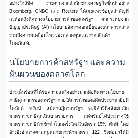
อย่างใกล้ชิด รายงานจากสำนักข่าวเศรษฐกิจชั้นนำอย่าง
Bloomberg, CNBC และ Reuters ได้เผยแพร่ข้อมูลสำคัญที่
สะท้อนถึงทิศทางนโยบายการค้าของสหรัฐฯ ผลกระทบจาก
ปัญญาประดิษฐ์ (AI) นโยบายอัตราดอกเบี้ยของธนาคารกลาง
รวมถึงความเคลื่อนไหวของตลาดทุนและราคาสินค้า
โภคภัณฑ์.
นโยบายการค้าสหรัฐฯ และความ
ผันผวนของตลาดโลก
ประเด็นร้อนที่ได้รับความสนใจอย่างมากคือทิศทางนโยบาย
ภาษีศุลกากรของสหรัฐฯ ภายใต้การนำของอดีตประธานาธิบดี
โดนัลด์ ทรัมป์ แม้ศาลฎีกาสหรัฐฯ จะมีคำวินิจฉัยยกเลิก
มาตรการภาษีฉุกเฉินบางรายการ แต่ทรัมป์ได้ประกาศใช้
มาตรการภาษีนำเข้าทั่วโลกครั้งใหม่ในอัตรา 15% ทันที โดย
อ้างอิงอำนาจตามกฎหมายการค้ามาตรา 122 ซึ่งต่อมาได้มี