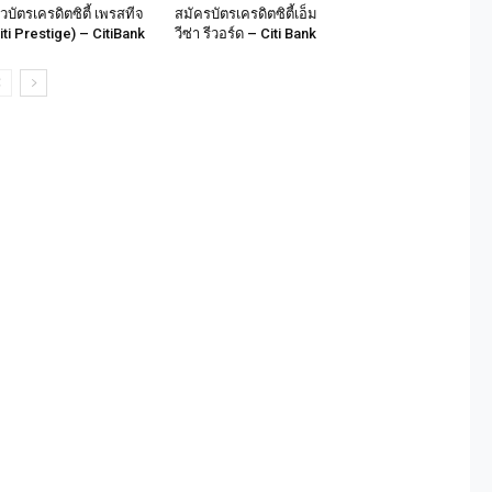
วิวบัตรเครดิตซิตี้ เพรสทีจ
สมัครบัตรเครดิตซิตี้เอ็ม
iti Prestige) – CitiBank
วีซ่า รีวอร์ด – Citi Bank