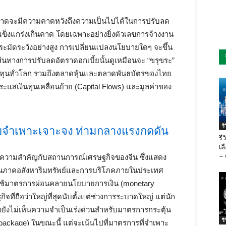
ม้ตลาดจะมีความคาดหวังถึงความเป็นไปได้ในการปรับลด
ี่แข็งแกร่งเกินคาด โดยเฉพาะอย่างยิ่งตัวเลขการจ้างงาน
มระมัดระวังอย่างสูง การเปลี่ยนแปลงนโยบายใดๆ จะขึ้น
เส้นทางการปรับลดอัตราดอกเบี้ยนั้นดูเหมือนจะ “ขรุขระ”
ทุนทั่วโลก รวมถึงตลาดหุ้นและตลาดพันธบัตรของไทย
แสเงินทุนเคลื่อนย้าย (Capital Flows) และมูลค่าของ
ร
บบจำเพาะเจาะจง ท่ามกลางแรงกดดัน
รี
เล
– 
ความสำคัญกับสถานการณ์เศรษฐกิจของจีน ซึ่งแสดง
นภาคอสังหาริมทรัพย์และการบริโภคภายในประเทศ
ใช้มาตรการผ่อนคลายนโยบายการเงิน (monetary
ที่ถือว่าใหญ่ที่สุดนับตั้งแต่ช่วงการระบาดใหญ่ แต่นัก
กิ่งยังไม่เห็นความจำเป็นเร่งด่วนสำหรับมาตรการกระตุ้น
ร
package) ในขณะนี้ แต่จะเน้นไปที่มาตรการที่จำเพาะ