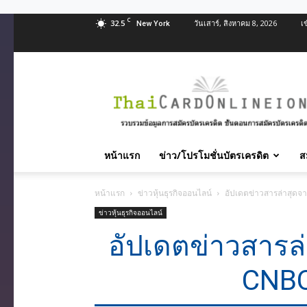
C
32.5
วันเสาร์, สิงหาคม 8, 2026
เ
New York
สมัคร
บัตร
เครดิต
บัตร
กด
หน้าแรก
ข่าว/โปรโมชั่นบัตรเครดิต
ส
เงินสด
และ
หน้าแรก
ข่าวหุ้นธุรกิจออนไลน์
อัปเดตข่าวสารล่าสุด
สิน
ข่าวหุ้นธุรกิจออนไลน์
เชื่อ
บุคคล
อัปเดตข่าวสารล
ทุก
ธนาคาร
CNBC
อนุมัติ
เร็ว