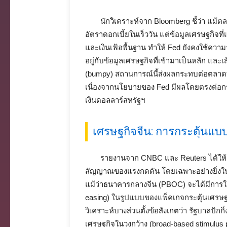
นักวิเคราะห์จาก Bloomberg ชี้ว่า แ
อัตราดอกเบี้ยในเร็ววัน แต่ข้อมูลเศรษฐกิจท
และเงินเฟ้อพื้นฐาน ทำให้ Fed ยังคงใช้ควา
อยู่กับข้อมูลเศรษฐกิจที่เข้ามาเป็นหลัก และ
(bumpy) สถานการณ์นี้ส่งผลกระทบต่อตลาด
เนื่องจากนโยบายของ Fed มีผลโดยตรงต่อกระ
เงินดอลลาร์สหรัฐฯ
เศรษฐกิจจีน: การกระตุ้นแ
รายงานจาก CNBC และ Reuters ได้ให้
สัญญาณของแรงกดดัน โดยเฉพาะอย่างยิ่งใ
แม้ว่าธนาคารกลางจีน (PBOC) จะได้มีการ
easing) ในรูปแบบของแพ็คเกจกระตุ้นเศรษฐกิจ
วิเคราะห์บางส่วนตั้งข้อสังเกตว่า รัฐบาลปัก
เศรษฐกิจในวงกว้าง (broad-based stimulus 