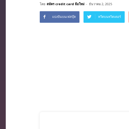
โดย
สมัคร credit card มือใหม่
-
ธันวาคม 2, 2025
บริการ
ฟรี
แบ่งปันบนเฟสบุ๊ค
ทวีตบนทวิตเตอร์