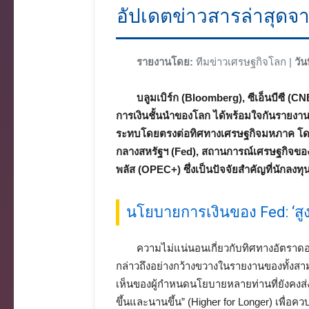
อัปเดตข่าวสารล่าสุดจ
รายงานโดย:
ทีมข่าวเศรษฐกิจโลก |
วันท
บลูมเบิร์ก (Bloomberg), ซีเอ็นบีซี (
การเงินชั้นนำของโลก ได้พร้อมใจกันรายงาน
ระทบโดยตรงต่อทิศทางเศรษฐกิจมหภาค โดย
กลางสหรัฐฯ (Fed), สถานการณ์เศรษฐกิจของ
พลัส (OPEC+) ซึ่งเป็นปัจจัยสำคัญที่นักลงท
นโยบายการเงินของ Fed: ‘สู
ความไม่แน่นอนเกี่ยวกับทิศทางอัตราดอก
กล่าวถึงอย่างกว้างขวางในรายงานของทั้งส
เห็นของผู้กำหนดนโยบายหลายท่านที่ยังคงส่ง
ขึ้นและนานขึ้น” (Higher for Longer) เพื่อควบ