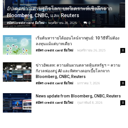
อัปเดตข่าวเศรษฐกิจโลก: บทวิเคราะห์เชิงลึกจาก
Bloomberg, CNBC, และ Reuters
สมัคร credit card มือใหม่
-
พฤศจิกายน 28, 2025
0
เริ่มต้นหารายได้ออนไลน์จากศูนย์: 10 วิธีที่ไม่ต้อง
ลงทุนแม้แต่บาทเดียว
สมัคร credit card มือใหม่
-
พฤศจิกายน 26, 2025
0
ข่าวอัพเดท: ความผันผวนตลาดหุ้นสหรัฐฯ – ความ
กังวลฟองสบู่ AI และทิศทางดอกเบี้ยโลกจาก
Bloomberg, CNBC, Reuters
สมัคร credit card มือใหม่
-
มกราคม 7, 2026
0
News update from Bloomberg, CNBC, Reuters
สมัคร credit card มือใหม่
-
กุมภาพันธ์ 8, 2026
0