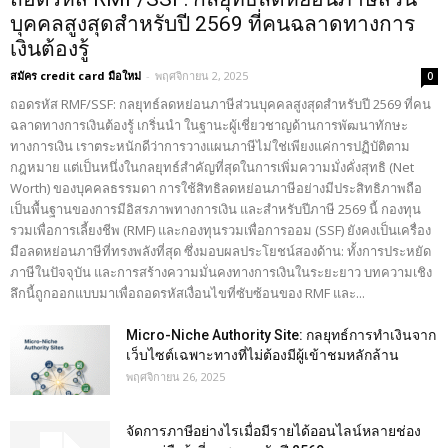
บุคคลสูงสุดสำหรับปี 2569 ที่คนฉลาดทางการ
เงินต้องรู้
สมัคร credit card มือใหม่
-
พฤศจิกายน 2, 2025
0
ถอดรหัส RMF/SSF: กลยุทธ์ลดหย่อนภาษีส่วนบุคคลสูงสุดสำหรับปี 2569 ที่คน
ฉลาดทางการเงินต้องรู้ เกริ่นนำ ในฐานะผู้เชี่ยวชาญด้านการพัฒนาทักษะ
ทางการเงิน เราตระหนักดีว่าการวางแผนภาษีไม่ใช่เพียงแค่การปฏิบัติตาม
กฎหมาย แต่เป็นหนึ่งในกลยุทธ์สำคัญที่สุดในการเพิ่มความมั่งคั่งสุทธิ (Net
Worth) ของบุคคลธรรมดา การใช้สิทธิลดหย่อนภาษีอย่างมีประสิทธิภาพถือ
เป็นพื้นฐานของการมีอิสรภาพทางการเงิน และสำหรับปีภาษี 2569 นี้ กองทุน
รวมเพื่อการเลี้ยงชีพ (RMF) และกองทุนรวมเพื่อการออม (SSF) ยังคงเป็นเครื่อง
มือลดหย่อนภาษีที่ทรงพลังที่สุด ซึ่งมอบผลประโยชน์สองด้าน: ทั้งการประหยัด
ภาษีในปัจจุบัน และการสร้างความมั่นคงทางการเงินในระยะยาว บทความเชิง
ลึกนี้ถูกออกแบบมาเพื่อถอดรหัสเงื่อนไขที่ซับซ้อนของ RMF และ...
Micro-Niche Authority Site: กลยุทธ์การทำเงินจาก
เว็บไซต์เฉพาะทางที่ไม่ต้องมีผู้เข้าชมหลักล้าน
พฤศจิกายน 26, 2025
จัดการภาษีอย่างไรเมื่อมีรายได้ออนไลน์หลายช่อง